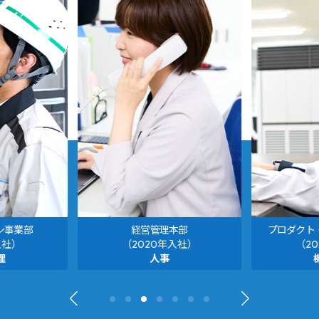
ン事業部
経営管理本部
プロダクト
入社）
（2020年入社）
（2
理
人事