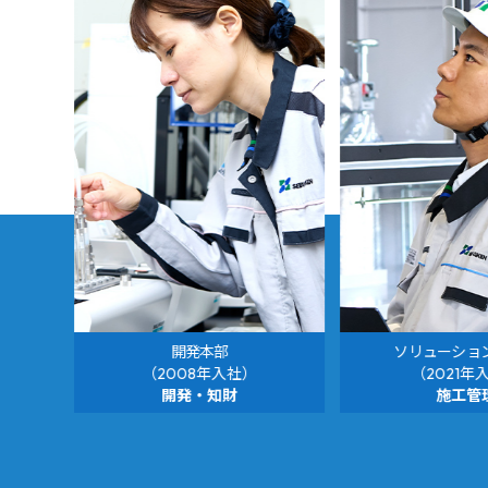
開発本部
ソリューショ
（2008年入社）
（2021年
開発・知財
施工管