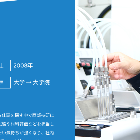
2008年
社
大学 → 大学院
歴
る仕事を探す中で西部技研に
試験や材料評価などを担当し
たい気持ちが強くなり、社内