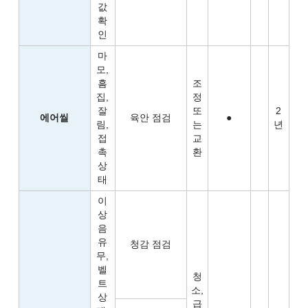
값
확
인
마
모,
흠
조
집,
정
잘
또
2
에어씰
육안 점검
●
림,
는
년
접
교
촉
환
상
태
이
상
음
유
청감 점검
무,
벨
청
트
소,
상
급