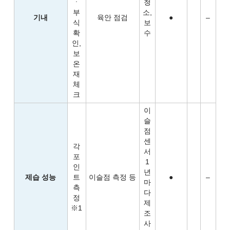
ㆍ
청
부
소,
기내
육안 점검
●
–
식
보
확
수
인,
보
온
재
체
크
이
슬
점
센
각
서
포
1
인
년
제습 성능
트
이슬점 측정 등
●
–
마
측
다
정
제
※1
조
사