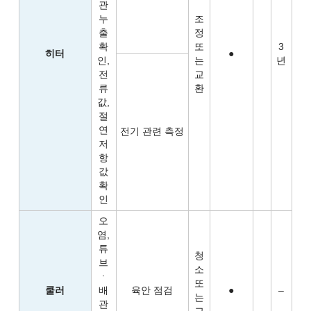
관
누
조
출
정
확
또
3
히터
●
인,
는
년
전
교
류
환
값,
절
연
전기 관련 측정
저
항
값
확
인
오
염,
튜
청
브
소
ㆍ
또
쿨러
배
육안 점검
●
–
는
관