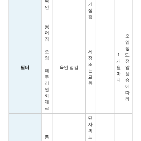
확
기
인
점
검
찢
어
오
짐
염
ㆍ
정
오
세
1
도,
염
정
개
정
ㆍ
또
필터
육안 점검
월
압
테
는
마
상
두
교
다
승
리
환
에
열
따
화
라
체
크
단
자
의
동
느