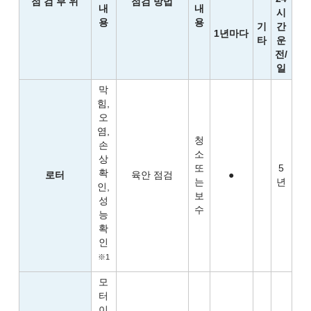
점 검 부 위
점검 방법
내
내
시
용
용
기
간
1년마다
타
운
전/
일
막
힘,
오
염,
청
손
소
상
또
5
확
로터
육안 점검
●
는
년
인,
보
성
수
능
확
인
※1
모
터
이