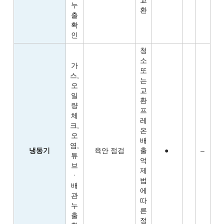
교
누
환
출
확
인
청
소
가
또
스,
는
오
교
일
환
량
프
체
레
크,
온
오
배
염,
냉동기
육안 점검
출
●
–
튜
억
브
제
ㆍ
법
배
에
관
따
누
른
출
정