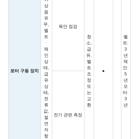
상
음
유
무,
육안 점검
벨
트
청
벨
ㆍ
소,
트:
체
급
3
인
유,
년
상
벨
체
태,
트
인:
로터 구동 장치
●
급
조
5
유
정
년
상
또
모
태,
는
터:
전
교
3
류
환
년
값,
전기 관련 측정
절
연
저
항