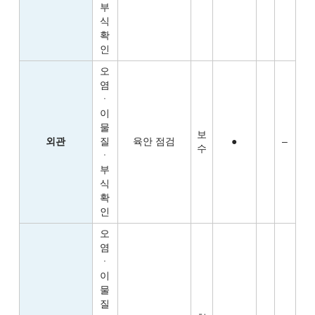
부
식
확
인
오
염
ㆍ
이
물
보
외관
질
육안 점검
●
–
수
ㆍ
부
식
확
인
오
염
ㆍ
이
물
질