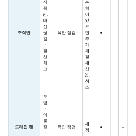
작
슨
확
함
인,
이
배
있
선
으
조작반
끊
육안 점검
면
●
–
김
추
ㆍ
가
결
체
선
결
체
재
크
삽
입.
청
소
오
염
ㆍ
이
물
세
드레인 팬
질
육안 점검
●
–
정
ㆍ