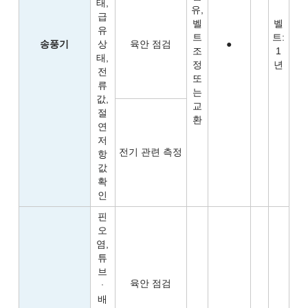
태,
유,
급
벨
벨
유
트
트:
송풍기
상
육안 점검
●
조
1
태,
정
년
전
또
류
는
값,
교
절
환
연
저
전기 관련 측정
항
값
확
인
핀
오
염,
튜
브
육안 점검
ㆍ
배